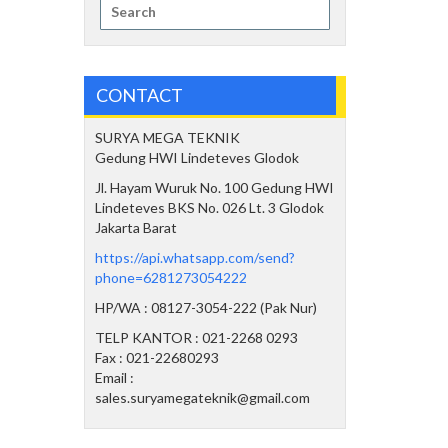
Search
for:
CONTACT
SURYA MEGA TEKNIK
Gedung HWI Lindeteves Glodok
Jl. Hayam Wuruk No. 100 Gedung HWI
Lindeteves BKS No. 026 Lt. 3 Glodok
Jakarta Barat
https://api.whatsapp.com/send?
phone=6281273054222
HP/WA : 08127-3054-222 (Pak Nur)
TELP KANTOR : 021-2268 0293
Fax : 021-22680293
Email :
sales.suryamegateknik@gmail.com