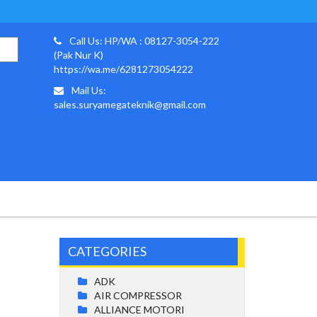
Call Us: HP/WA : 08127-3054-222
(Pak Nur K)
https://wa.me/6281273054222
Mail Us:
sales.suryamegateknik@gmail.com
CATEGORIES
ADK
AIR COMPRESSOR
ALLIANCE MOTORI