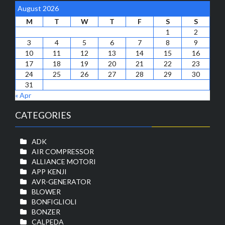
August 2026
M
T
W
T
F
S
S
1
2
3
4
5
6
7
8
9
10
11
12
13
14
15
16
17
18
19
20
21
22
23
24
25
26
27
28
29
30
31
« Apr
CATEGORIES
ADK
AIR COMPRESSOR
ALLIANCE MOTORI
APP KENJI
AVR-GENERATOR
BLOWER
BONFIGLIOLI
BONZER
CALPEDA