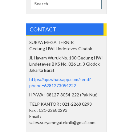
Search
for:
CONTACT
SURYA MEGA TEKNIK
Gedung HWI Lindeteves Glodok
Jl. Hayam Wuruk No. 100 Gedung HWI
Lindeteves BKS No. 026 Lt. 3 Glodok
Jakarta Barat
https://api.whatsapp.com/send?
phone=6281273054222
HP/WA : 08127-3054-222 (Pak Nur)
TELP KANTOR : 021-2268 0293
Fax : 021-22680293
Email :
sales.suryamegateknik@gmail.com