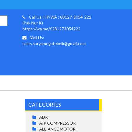
Call Us: HP/WA : 08127-3054-222
(Pak Nur K)
https://wa.me/6281273054222
Mail Us:
sales.suryamegateknik@gmail.com
CATEGORIES
ADK
AIR COMPRESSOR
ALLIANCE MOTORI