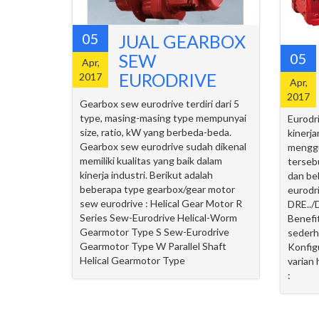
05
JUAL GEARBOX
05
SEW
Apr,
EURODRIVE
2017
Apr,
2017
Gearbox sew eurodrive terdiri dari 5
type, masing-masing type mempunyai
Eurodri
size, ratio, kW yang berbeda-beda.
kinerja
Gearbox sew eurodrive sudah dikenal
menggu
memiliki kualitas yang baik dalam
tersebu
kinerja industri. Berikut adalah
dan be
beberapa type gearbox/gear motor
eurodr
sew eurodrive : Helical Gear Motor R
DRE../
Series Sew-Eurodrive Helical-Worm
Benefi
Gearmotor Type S Sew-Eurodrive
sederh
Gearmotor Type W Parallel Shaft
Konfig
Helical Gearmotor Type
varian
: