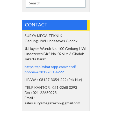
Search
for:
CONTACT
SURYA MEGA TEKNIK
Gedung HWI Lindeteves Glodok
Jl. Hayam Wuruk No. 100 Gedung HWI
Lindeteves BKS No. 026 Lt. 3 Glodok
Jakarta Barat
https://api.whatsapp.com/send?
phone=6281273054222
HP/WA : 08127-3054-222 (Pak Nur)
TELP KANTOR : 021-2268 0293
Fax : 021-22680293
Email :
sales.suryamegateknik@gmail.com