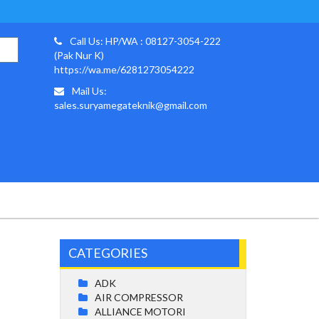
Call Us: HP/WA : 08127-3054-222
(Pak Nur K)
https://wa.me/6281273054222
Mail Us:
sales.suryamegateknik@gmail.com
CATEGORIES
ADK
AIR COMPRESSOR
ALLIANCE MOTORI