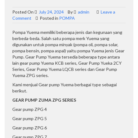
Posted On
July 24, 2024
By
admin
Leave a
on
Comment
Posted in
POMPA
GEAR
PUMP
Pompa Yuema memiliki beberapa jenis dan kegunaan yang
YUEMA
berbeda-beda. Salah satu pompa merk Yuema yang
digunakan untuk pompa minyak (pompa oli, pompa solar,
pompa bensin, pompa aspal) yaitu pompa Yuema jenis Gear
Pump. Gear Pump Yuema tersedia beberapa type antara
lain gear pump Yuema KCB series, Gear Pump Yueka 2CY
Series, Gear Pump Yuema LQCB series dan Gear Pump
Yuema ZPG series.
Kami menjual Gear pump Yuema berbagai type sebagai
berikut.
GEAR PUMP ZUMA ZPG SERIES
Gear pump ZPG 4
Gear pump ZPG 5
Gear pump ZPG 6
Gear pump ZPG 7