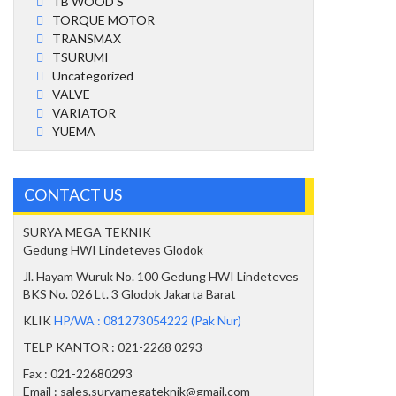
TB WOOD'S
TORQUE MOTOR
TRANSMAX
TSURUMI
Uncategorized
VALVE
VARIATOR
YUEMA
CONTACT US
SURYA MEGA TEKNIK
Gedung HWI Lindeteves Glodok
Jl. Hayam Wuruk No. 100 Gedung HWI Lindeteves
BKS No. 026 Lt. 3 Glodok Jakarta Barat
KLIK
HP/WA : 081273054222 (Pak Nur)
TELP KANTOR : 021-2268 0293
Fax : 021-22680293
Email : sales.suryamegateknik@gmail.com