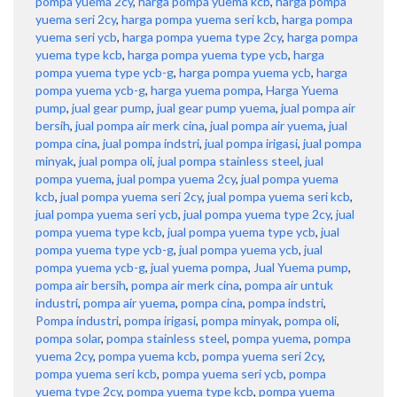
pompa yuema 2cy
,
harga pompa yuema kcb
,
harga pompa
yuema seri 2cy
,
harga pompa yuema seri kcb
,
harga pompa
yuema seri ycb
,
harga pompa yuema type 2cy
,
harga pompa
yuema type kcb
,
harga pompa yuema type ycb
,
harga
pompa yuema type ycb-g
,
harga pompa yuema ycb
,
harga
pompa yuema ycb-g
,
harga yuema pompa
,
Harga Yuema
pump
,
jual gear pump
,
jual gear pump yuema
,
jual pompa air
bersih
,
jual pompa air merk cina
,
jual pompa air yuema
,
jual
pompa cina
,
jual pompa indstri
,
jual pompa irigasi
,
jual pompa
minyak
,
jual pompa oli
,
jual pompa stainless steel
,
jual
pompa yuema
,
jual pompa yuema 2cy
,
jual pompa yuema
kcb
,
jual pompa yuema seri 2cy
,
jual pompa yuema seri kcb
,
jual pompa yuema seri ycb
,
jual pompa yuema type 2cy
,
jual
pompa yuema type kcb
,
jual pompa yuema type ycb
,
jual
pompa yuema type ycb-g
,
jual pompa yuema ycb
,
jual
pompa yuema ycb-g
,
jual yuema pompa
,
Jual Yuema pump
,
pompa air bersih
,
pompa air merk cina
,
pompa air untuk
industri
,
pompa air yuema
,
pompa cina
,
pompa indstri
,
Pompa industri
,
pompa irigasi
,
pompa minyak
,
pompa oli
,
pompa solar
,
pompa stainless steel
,
pompa yuema
,
pompa
yuema 2cy
,
pompa yuema kcb
,
pompa yuema seri 2cy
,
pompa yuema seri kcb
,
pompa yuema seri ycb
,
pompa
yuema type 2cy
,
pompa yuema type kcb
,
pompa yuema