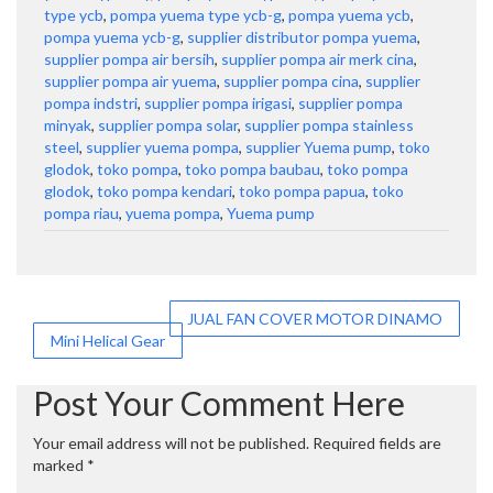
type ycb
,
pompa yuema type ycb-g
,
pompa yuema ycb
,
pompa yuema ycb-g
,
supplier distributor pompa yuema
,
supplier pompa air bersih
,
supplier pompa air merk cina
,
supplier pompa air yuema
,
supplier pompa cina
,
supplier
pompa indstri
,
supplier pompa irigasi
,
supplier pompa
minyak
,
supplier pompa solar
,
supplier pompa stainless
steel
,
supplier yuema pompa
,
supplier Yuema pump
,
toko
glodok
,
toko pompa
,
toko pompa baubau
,
toko pompa
glodok
,
toko pompa kendari
,
toko pompa papua
,
toko
pompa riau
,
yuema pompa
,
Yuema pump
Post
JUAL FAN COVER MOTOR DINAMO
Mini Helical Gear
navigation
Post Your Comment Here
Your email address will not be published.
Required fields are
marked
*