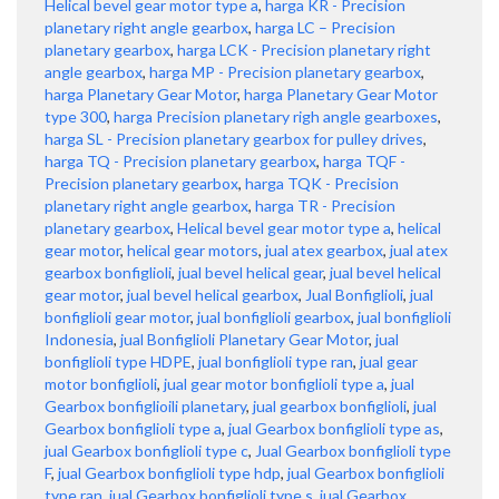
Helical bevel gear motor type a
,
harga KR - Precision
planetary right angle gearbox
,
harga LC – Precision
planetary gearbox
,
harga LCK - Precision planetary right
angle gearbox
,
harga MP - Precision planetary gearbox
,
harga Planetary Gear Motor
,
harga Planetary Gear Motor
type 300
,
harga Precision planetary righ angle gearboxes
,
harga SL - Precision planetary gearbox for pulley drives
,
harga TQ - Precision planetary gearbox
,
harga TQF -
Precision planetary gearbox
,
harga TQK - Precision
planetary right angle gearbox
,
harga TR - Precision
planetary gearbox
,
Helical bevel gear motor type a
,
helical
gear motor
,
helical gear motors
,
jual atex gearbox
,
jual atex
gearbox bonfiglioli
,
jual bevel helical gear
,
jual bevel helical
gear motor
,
jual bevel helical gearbox
,
Jual Bonfiglioli
,
jual
bonfiglioli gear motor
,
jual bonfiglioli gearbox
,
jual bonfiglioli
Indonesia
,
jual Bonfiglioli Planetary Gear Motor
,
jual
bonfiglioli type HDPE
,
jual bonfiglioli type ran
,
jual gear
motor bonfiglioli
,
jual gear motor bonfiglioli type a
,
jual
Gearbox bonfiglioili planetary
,
jual gearbox bonfiglioli
,
jual
Gearbox bonfiglioli type a
,
jual Gearbox bonfiglioli type as
,
jual Gearbox bonfiglioli type c
,
Jual Gearbox bonfiglioli type
F
,
jual Gearbox bonfiglioli type hdp
,
jual Gearbox bonfiglioli
type ran
,
jual Gearbox bonfiglioli type s
,
jual Gearbox