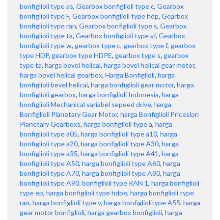
bonfiglioli type as
,
Gearbox bonfiglioli type c
,
Gearbox
bonfiglioli type F
,
Gearbox bonfiglioli type hdp
,
Gearbox
bonfiglioli type ran
,
Gearbox bonfiglioli type s
,
Gearbox
bonfiglioli type ta
,
Gearbox bonfiglioli type vf
,
Gearbox
bonfiglioli type w
,
gearbox type c
,
gearbox type f
,
gearbox
type HDP
,
gearbox type HDPE
,
gearbox type s
,
gearbox
type ta
,
harga bevel helical
,
harga bevel helical gear motor
,
harga bevel helical gearbox
,
Harga Bonfiglioli
,
harga
bonfiglioli bevel helical
,
harga bonfiglioli gear motor
,
harga
bonfiglioli gearbox
,
harga bonfiglioli Indonesia
,
harga
bonfiglioli Mechanical variabel sepeed drive
,
harga
Bonfiglioli Planetary Gear Motor
,
harga Bonfiglioli Pricesion
Planetary Gearboxs
,
harga bonfiglioli type a
,
harga
bonfiglioli type a05
,
harga bonfiglioli type a10
,
harga
bonfiglioli type a20
,
harga bonfiglioli type A30
,
harga
bonfiglioli type a35
,
harga bonfiglioli type A41
,
harga
bonfiglioli type A50
,
harga bonfiglioli type A60
,
harga
bonfiglioli type A70
,
harga bonfiglioli type A80
,
harga
bonfiglioli type A90. bonfiglioli type RAN 1
,
harga bonfiglioli
type ep
,
harga bonfiglioli type hdpe
,
harga bonfiglioli type
ran
,
harga bonfiglioli type v
,
harga bonfigliolitype A55
,
harga
gear motor bonfiglioli
,
harga gearbox bonfiglioli
,
harga