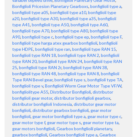
variabel sepeed drive
,
Bonfiglioli Planetary Gear Motor
,
Bonfiglioli Pricesion Planetary Gearboxs
,
bonfiglioli type a
,
bonfiglioli type a05
,
bonfiglioli type a10
,
bonfiglioli type
a20
,
bonfiglioli type A30
,
bonfiglioli type a35
,
bonfiglioli
type A41
,
bonfiglioli type A50
,
bonfiglioli type A60
,
bonfiglioli type A70
,
bonfiglioli type A80
,
bonfiglioli type
A90
,
bonfiglioli type c
,
bonfiglioli type ep
,
bonfiglioli type F
,
bonfiglioli type harga atex gearbox bonfiglioli
,
bonfiglioli
type HDPE
,
bonfiglioli type ran
,
bonfiglioli type RAN 15
,
bonfiglioli type RAN 18
,
bonfiglioli type RAN 2
,
bonfiglioli
type RAN 20
,
bonfiglioli type RAN 24
,
bonfiglioli type RAN
25
,
bonfiglioli type RAN 2r
,
bonfiglioli type RAN 38
,
bonfiglioli type RAN 48
,
bonfiglioli type RAN 8
,
bonfiglioli
Type RAN Bevel gear
,
bonfiglioli type s
,
bonfiglioli type TA
,
bonfiglioli type v
,
Bonfiglioli Worm Gear Motor Type VF/W
,
bonfigliolitype A55
,
Distributor Bonfiglioli
,
distributor
bonfiglioli gear motor
,
distributor bonfiglioli gearbox
,
distributor bonfiglioli Indonesia
,
distributor gear motor
bonfiglioli
,
distributor gearbox bonfiglioli
,
gear motor
bonfiglioli
,
gear motor bonfiglioli type a
,
gear motor type c
,
gear motor type f
,
gear motor type s
,
gear motor type ta
,
gear motors bonfiglioli
,
Gearbox bonfiglioili planetary
,
gearbox bonfiglioli
,
Gearbox bonfiglioli type a
,
Gearbox