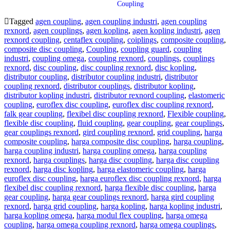
Coupling
Tagged
agen coupling
,
agen coupling industri
,
agen coupling
rexnord
,
agen couplings
,
agen kopling
,
agen kopling industri
,
agen
rexnord coupling
,
centaflex coupling
,
coiplings
,
composite coupling
,
composite disc coupling
,
Coupling
,
coupling guard
,
coupling
industri
,
coupling omega
,
coupling rexnord
,
couplings
,
couplings
rexnord
,
disc coupling
,
disc coupling rexnord
,
disc kopling
,
distributor coupling
,
distributor coupling industri
,
distributor
coupling rexnord
,
distributor couplings
,
distributor kopling
,
distributor kopling industri
,
distributor rexnord coupling
,
elastomeric
coupling
,
euroflex disc coupling
,
euroflex disc coupling rexnord
,
falk gear coupling
,
flexibel disc coupling rexnord
,
Flexible coupling
,
flexible disc coupling
,
fluid coupling
,
gear coupling
,
gear couplings
,
gear couplings rexnord
,
gird coupling rexnord
,
grid coupling
,
harga
composite coupling
,
harga composite disc coupling
,
harga coupling
,
harga coupling industri
,
harga coupling omega
,
harga coupling
rexnord
,
harga couplings
,
harga disc coupling
,
harga disc coupling
rexnord
,
harga disc kopling
,
harga elastomeric coupling
,
harga
euroflex disc coupling
,
harga euroflex disc coupling rexnord
,
harga
flexibel disc coupling rexnord
,
harga flexible disc coupling
,
harga
gear coupling
,
harga gear couplings rexnord
,
harga gird coupling
rexnord
,
harga grid coupling
,
harga kopling
,
harga kopling industri
,
harga kopling omega
,
harga modul flex coupling
,
harga omega
coupling
,
harga omega coupling rexnord
,
harga omega couplings
,