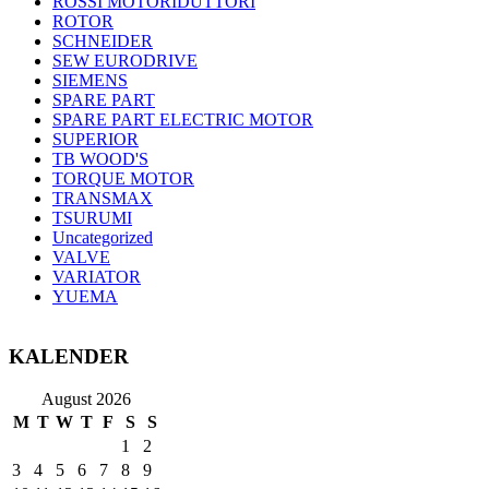
ROSSI MOTORIDUTTORI
ROTOR
SCHNEIDER
SEW EURODRIVE
SIEMENS
SPARE PART
SPARE PART ELECTRIC MOTOR
SUPERIOR
TB WOOD'S
TORQUE MOTOR
TRANSMAX
TSURUMI
Uncategorized
VALVE
VARIATOR
YUEMA
KALENDER
August 2026
M
T
W
T
F
S
S
1
2
3
4
5
6
7
8
9