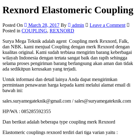
Rexnord Elastomeric Coupling
on
Posted On
March 28, 2017
By
admin
Leave a Comment
Rexno
Posted in
COUPLING
,
REXNORD
Elasto
Surya Mega Teknik adalah agent Coupling merk Rexnord, Falk,
Coupl
dan NBK. kami menjual Coupling dengan merk Rexnord dengan
kualitas original. Kami sudah terbiasa mengirim barang keberbagai
wilayah Indonesia dengan tertata sangat baik dan rapih sehingga
selama proses pengiriman barang berlangsung akan aman dan tidak
ada sedikitpun kerusakan yang terjadi.
Untuk informasi dan detail lainya Anda dapat mengirimkan
permintaan penawaran harga kepada kami melalui alamat email di
bawah ini:
sales.suryamegateknik@gmail.com / sales@suryamegateknik.com
HP/WA : 085285592355
Dan berikut adalah beberapa type coupling merk Rexnord
Elastomeric couplings rexnord terdiri dari tiga varian yaitu :