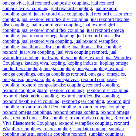
omega viva
,
jual rexnord composite coupling
,
jual rexnord
composite disc coupling
,
jual rexnord coupling
,
jual rexnord
coupling guard
,
jual rexnord disc coupling
,
jual rexnord elastomeric
coupling
,
jual rexnord euroflex disc coupling
,
jual rexnord flexible
disc coupling
,
jual rexnord gear coupling
,
jual rexnord gird
coupling
,
jual rexnord modul flex coupling
,
jual rexnord omega
coupling
,
jual rexnord omega kopling
,
jual rexnord thmas disc
coupling
,
jual rexnord viva coupling
,
jual rexnord warapflex
coupling
,
jual thomas disc coupling
,
jual thomas disc coupling
rexnord
,
jual viva coupling
,
jual viva coupling rexnord
,
jual
warapflex coupling
,
jual warapflex coupling rexnord
,
jual Wrapflex
Couplings
,
katalog viva
,
kopling
,
kopling industri
,
kopling omega
,
modul flex coupling
,
omega coupling
,
omega coupling rexnord
,
omega couplings
,
omega couplings rexnord
,
omega e
,
omega es
,
omega hsu
,
omega kopling
,
omega viva
,
rexnord composite
coupling
,
rexnord composite disc coupling
,
rexnord coupling
,
rexnord coupling guard
,
rexnord couplings
,
rexnord disc coupling
,
rexnord elastomeric coupling
,
rexnord euroflex disc coupling
,
rexnord flexible disc coupling
,
rexnord gear coupling
,
rexnord gird
coupling
,
rexnord modul flex coupling
,
rexnord omega coupling
,
rexnord omega couplings
,
rexnord omega kopling
,
rexnord omega
viva
,
rexnord thmas disc coupling
,
rexnord viva coupling
,
Rexnord
Viva Elastomeric Couplings
,
rexnord warapflex coupling
,
rexnord
Wrapflex Couplings
,
rotex coupling
,
supplair coupling
,
supplair
coupling industri
,
supplair coupling rexnord
,
supplair couplings
,