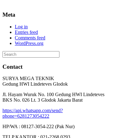
Meta
Log in
Entries feed
Comments feed
WordPress.org
Search
for:
Contact
SURYA MEGA TEKNIK
Gedung HWI Lindeteves Glodok
Jl. Hayam Wuruk No. 100 Gedung HWI Lindeteves
BKS No. 026 Lt. 3 Glodok Jakarta Barat
https://api.whatsapp.com/send?
phone=6281273054222
HP/WA : 08127-3054-222 (Pak Nur)
TELP KANTOR : 021-2268 0293