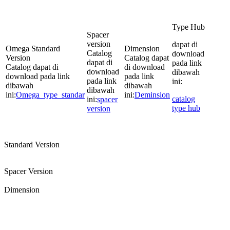
Type Hub
Spacer
version
dapat di
Omega Standard
Dimension
Catalog
download
Version
Catalog dapat
dapat di
pada link
Catalog dapat di
di download
download
dibawah
download pada link
pada link
pada link
ini:
dibawah
dibawah
dibawah
ini:
Omega_type_standar
ini:
Deminsion
catalog
ini:
spacer
type hub
version
Standard Version
Spacer Version
Dimension