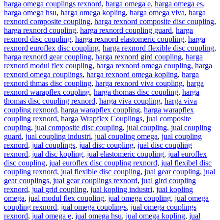
harga omega couplings rexnord
,
harga omega e
,
harga omega es
,
harga omega hsu
,
harga omega kopling
,
harga omega viva
,
harga
rexnord composite coupling
,
harga rexnord composite disc coupling
,
harga rexnord coupling
,
harga rexnord coupling guard
,
harga
rexnord disc coupling
,
harga rexnord elastomeric coupling
,
harga
rexnord euroflex disc coupling
,
harga rexnord flexible disc coupling
,
harga rexnord gear coupling
,
harga rexnord gird coupling
,
harga
rexnord modul flex coupling
,
harga rexnord omega coupling
,
harga
rexnord omega couplings
,
harga rexnord omega kopling
,
harga
rexnord thmas disc coupling
,
harga rexnord viva coupling
,
harga
rexnord warapflex coupling
,
harga thomas disc coupling
,
harga
thomas disc coupling rexnord
,
harga viva coupling
,
harga viva
coupling rexnord
,
harga warapflex coupling
,
harga warapflex
coupling rexnord
,
harga Wrapflex Couplings
,
jual composite
coupling
,
jual composite disc coupling
,
jual coupling
,
jual coupling
guard
,
jual coupling industri
,
jual coupling omega
,
jual coupling
rexnord
,
jual couplings
,
jual disc coupling
,
jual disc coupling
rexnord
,
jual disc kopling
,
jual elastomeric coupling
,
jual euroflex
disc coupling
,
jual euroflex disc coupling rexnord
,
jual flexibel disc
coupling rexnord
,
jual flexible disc coupling
,
jual gear coupling
,
jual
gear couplings
,
jual gear couplings rexnord
,
jual gird coupling
rexnord
,
jual grid coupling
,
jual kopling industri
,
jual kopling
omega
,
jual modul flex coupling
,
jual omega coupling
,
jual omega
coupling rexnord
,
jual omega couplings
,
jual omega couplings
rexnord
,
jual omega e
,
jual omega hsu
,
jual omega kopling
,
jual