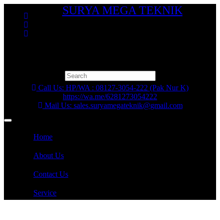
Skip
SURYA MEGA TEKNIK
to
content
Bergerak dalam penjualan alat industri mekanikal, electrical
dan tools seperti Gearbox, Gear Reducer, Gear Motor,
Electro Motor, Air Compressor, Couplings, Bearings, Table
Top Chain, Pompa, Valve, Rantai, Chain Hoist, Karet Coupling dll
Search
for:
Call Us: HP/WA : 08127-3054-222 (Pak Nur K)
https://wa.me/6281273054222
Mail Us: sales.suryamegateknik@gmail.com
Home
About Us
Contact Us
Service