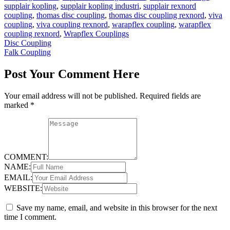
supplair kopling
,
supplair kopling industri
,
supplair rexnord
coupling
,
thomas disc coupling
,
thomas disc coupling rexnord
,
viva
coupling
,
viva coupling rexnord
,
warapflex coupling
,
warapflex
coupling rexnord
,
Wrapflex Couplings
Post
Disc Coupling
Falk Coupling
navigation
Post Your Comment Here
Your email address will not be published.
Required fields are
marked
*
COMMENT:
NAME:
EMAIL:
WEBSITE:
Save my name, email, and website in this browser for the next
time I comment.