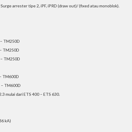
Surge arrester tipe 2, iPF, iPRD (draw out)/ (fixed atau monoblok).
D – TM250D
D – TM250D
D – TM250D
D – TM600D
0D – TM600D
3 mulai dari ETS 400 – ETS 630.
36 kA)