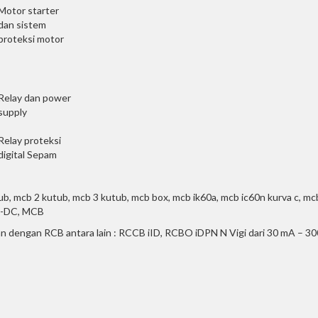
Motor starter
dan sistem
proteksi motor
Relay dan power
supply
Relay proteksi
digital Sepam
b, mcb 2 kutub, mcb 3 kutub, mcb box, mcb ik60a, mcb ic60n kurva c, mc
0h-DC, MCB
n dengan RCB antara lain : RCCB iID, RCBO iDPN N Vigi dari 30 mA – 30