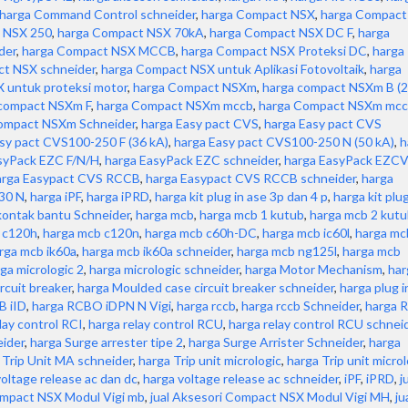
harga Command Control schneider
,
harga Compact NSX
,
harga Compact
 NSX 250
,
harga Compact NSX 70kA
,
harga Compact NSX DC F
,
harga
der
,
harga Compact NSX MCCB
,
harga Compact NSX Proteksi DC
,
harga
t NSX schneider
,
harga Compact NSX untuk Aplikasi Fotovoltaik
,
harga
 untuk proteksi motor
,
harga Compact NSXm
,
harga compact NSXm B (
 compact NSXm F
,
harga Compact NSXm mccb
,
harga Compact NSXm mc
ompact NSXm Schneider
,
harga Easy pact CVS
,
harga Easy pact CVS
sy pact CVS100-250 F (36 kA)
,
harga Easy pact CVS100-250 N (50 kA)
,
h
syPack EZC F/N/H
,
harga EasyPack EZC schneider
,
harga EasyPack EZC
arga Easypact CVS RCCB
,
harga Easypact CVS RCCB schneider
,
harga
30 N
,
harga iPF
,
harga iPRD
,
harga kit plug in ase 3p dan 4 p
,
harga kit plug
kontak bantu Schneider
,
harga mcb
,
harga mcb 1 kutub
,
harga mcb 2 kut
 c120h
,
harga mcb c120n
,
harga mcb c60h-DC
,
harga mcb ic60l
,
harga mc
rga mcb ik60a
,
harga mcb ik60a schneider
,
harga mcb ng125l
,
harga mcb
ga micrologic 2
,
harga micrologic schneider
,
harga Motor Mechanism
,
har
rcuit breaker
,
harga Moulded case circuit breaker schneider
,
harga plug i
B iID
,
harga RCBO iDPN N Vigi
,
harga rccb
,
harga rccb Schneider
,
harga 
lay control RCI
,
harga relay control RCU
,
harga relay control RCU schnei
eider
,
harga Surge arrester tipe 2
,
harga Surge Arrister Schneider
,
harga
 Trip Unit MA schneider
,
harga Trip unit micrologic
,
harga Trip unit microl
voltage release ac dan dc
,
harga voltage release ac schneider
,
iPF
,
iPRD
,
j
ompact NSX Modul Vigi mb
,
jual Aksesori Compact NSX Modul Vigi MH
,
ju