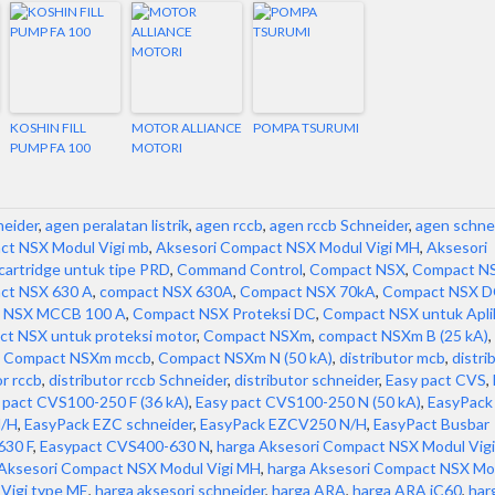
KOSHIN FILL
MOTOR ALLIANCE
POMPA TSURUMI
PUMP FA 100
MOTORI
neider
,
agen peralatan listrik
,
agen rccb
,
agen rccb Schneider
,
agen schne
ct NSX Modul Vigi mb
,
Aksesori Compact NSX Modul Vigi MH
,
Aksesori
cartridge untuk tipe PRD
,
Command Control
,
Compact NSX
,
Compact N
ct NSX 630 A
,
compact NSX 630A
,
Compact NSX 70kA
,
Compact NSX D
 NSX MCCB 100 A
,
Compact NSX Proteksi DC
,
Compact NSX untuk Apli
t NSX untuk proteksi motor
,
Compact NSXm
,
compact NSXm B (25 kA)
,
,
Compact NSXm mccb
,
Compact NSXm N (50 kA)
,
distributor mcb
,
distri
or rccb
,
distributor rccb Schneider
,
distributor schneider
,
Easy pact CVS
,
 pact CVS100-250 F (36 kA)
,
Easy pact CVS100-250 N (50 kA)
,
EasyPack
N/H
,
EasyPack EZC schneider
,
EasyPack EZCV250 N/H
,
EasyPact Busbar
630 F
,
Easypact CVS400-630 N
,
harga Aksesori Compact NSX Modul Vigi
 Aksesori Compact NSX Modul Vigi MH
,
harga Aksesori Compact NSX Mo
Vigi type ME
,
harga aksesori schneider
,
harga ARA
,
harga ARA iC60
,
har