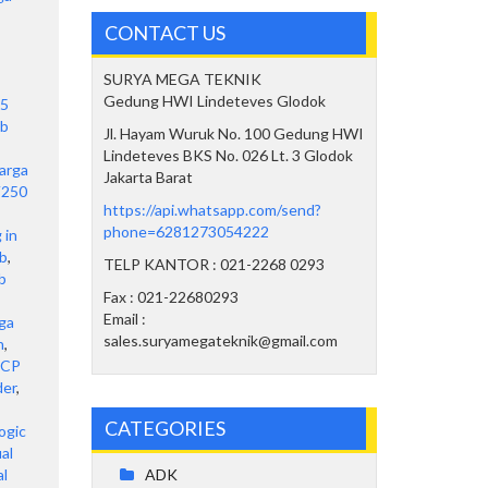
CONTACT US
SURYA MEGA TEKNIK
Gedung HWI Lindeteves Glodok
25
cb
Jl. Hayam Wuruk No. 100 Gedung HWI
Lindeteves BKS No. 026 Lt. 3 Glodok
arga
Jakarta Barat
V250
https://api.whatsapp.com/send?
phone=6281273054222
 in
ub
,
TELP KANTOR : 021-2268 0293
b
Fax : 021-22680293
Email :
ga
sales.suryamegateknik@gmail.com
n
,
RCP
der
,
CATEGORIES
ogic
ual
ADK
al