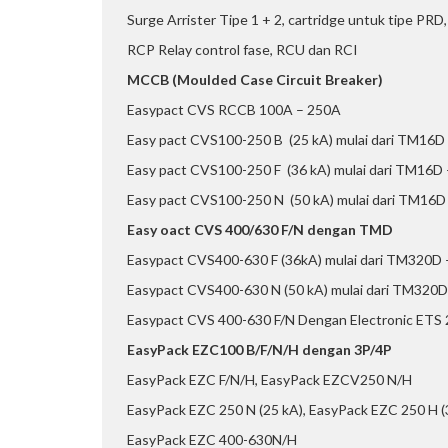
Surge Arrister Tipe 1 + 2, cartridge untuk tipe PRD, 
RCP Relay control fase, RCU dan RCI
MCCB (Moulded Case Circuit Breaker)
Easypact CVS RCCB 100A – 250A
Easy pact CVS100-250 B (25 kA) mulai dari TM16
Easy pact CVS100-250 F (36 kA) mulai dari TM16
Easy pact CVS100-250 N (50 kA) mulai dari TM16
Easy oact CVS 400/630 F/N dengan TMD
Easypact CVS400-630 F (36kA) mulai dari TM320
Easypact CVS400-630 N (50 kA) mulai dari TM32
Easypact CVS 400-630 F/N Dengan Electronic ETS 2.
EasyPack EZC100 B/F/N/H dengan 3P/4P
EasyPack EZC F/N/H, EasyPack EZCV250 N/H
EasyPack EZC 250 N (25 kA), EasyPack EZC 250 H (
EasyPack EZC 400-630N/H