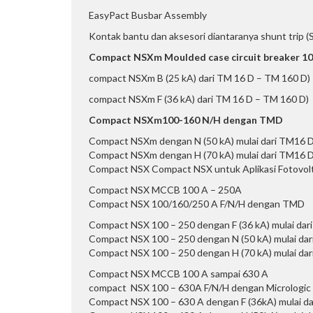
EasyPact Busbar Assembly
Kontak bantu dan aksesori diantaranya shunt trip (SH
Compact NSXm Moulded case circuit breaker 1
compact NSXm B (25 kA) dari TM 16 D – TM 160 D)
compact NSXm F (36 kA) dari TM 16 D – TM 160 D)
Compact NSXm100-160 N/H dengan TMD
Compact NSXm dengan N (50 kA) mulai dari TM16 
Compact NSXm dengan H (70 kA) mulai dari TM16 
Compact NSX Compact NSX untuk Aplikasi Fotovolt
Compact NSX MCCB 100 A – 250A
Compact NSX 100/160/250 A F/N/H dengan TMD
Compact NSX 100 – 250 dengan F (36 kA) mulai d
Compact NSX 100 – 250 dengan N (50 kA) mulai d
Compact NSX 100 – 250 dengan H (70 kA) mulai d
Compact NSX MCCB 100 A sampai 630 A
compact NSX 100 – 630A F/N/H dengan Micrologic
Compact NSX 100 – 630 A dengan F (36kA) mulai dari