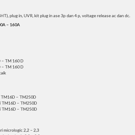
T), plug in, UVR, kit plug in ase 3p dan 4 p, voltage release ac dan dc.
00A – 160A
D – TM 160 D
D – TM 160 D
aik
ari TM16D – TM250D
ari TM16D – TM250D
ari TM16D – TM250D
 micrologic 2,2 – 2,3