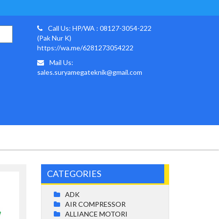
Call Us: HP/WA : 08127-3054-222
(Pak Nur K)
https://wa.me/6281273054222
Mail Us:
sales.suryamegateknik@gmail.com
CATEGORIES
ADK
AIR COMPRESSOR
ALLIANCE MOTORI