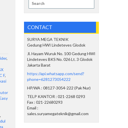
Search
for:
CONTACT
SURYA MEGA TEKNIK
Gedung HWI Lindeteves Glodok
Jl. Hayam Wuruk No. 100 Gedung HWI
ider
,
Lindeteves BKS No. 026 Lt. 3 Glodok
Jakarta Barat
SX
https://api.whatsapp.com/send?
C F
,
phone=6281273054222
kasi
HP/WA : 08127-3054-222 (Pak Nur)
butor
TELP KANTOR : 021-2268 0293
Easy
Fax : 021-22680293
Email :
sales.suryamegateknik@gmail.com
,
dul
ga