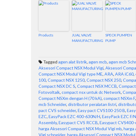
Products
JUAL VALVE
SPECK PUMPEN
MANUFACTURING
PUMP
Tagged
agen alat listrik
,
agen mcb
,
agen mcb Sch
Aksesori Compact NSX Modul Vigi
,
Aksesori Compa
Compact NSX Modul Vigi type ME
,
ARA
,
ARA iC60
,
100
,
Compact NSX 1250
,
Compact NSX 250
,
Compa
Compact NSX DC S
,
Compact NSX MCCB
,
Compact
Fotovoltaik
,
compact nsx untuk dc Network
,
Compac
Compact NSXm dengan H (70 kA)
,
compact NSXm F
mcb Schneider
,
distributor peralatan listri
,
distribut
pact CVS schneider
,
Easy pact CVS100-250 B
,
Easy
EZC
,
EasyPack EZC 400-630N/H
,
EasyPack EZC F/
Assembly
,
Easypact CVS RCCB
,
Easypact CVS400-
harga Aksesori Compact NSX Modul Vigi mb
,
harga
Vigi schneider
,
harga Aksesori Compact NSX Modul 