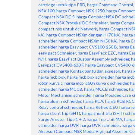
cartridge untuk tipe PRD
,
harga Command Control
,
NSX 100
,
harga Compact NSX 1250
,
harga Compact
Compact NSX DC S
,
harga Compact NSX DC schnei
Compact NSX Proteksi DC Schneider
,
harga Compac
compact nsx untuk dc Network
,
harga Compact NSX
kA)
,
harga Compact NSXm dengan H (70 kA)
,
harga
schneider
,
harga Compact NSXm N (50 kA)
,
harga C
schneider
,
harga Easy pact CVS100-250 B
,
harga Ea
easy pact Schneider
,
harga EasyPack EZC
,
harga Ea
N/H
,
harga EasyPact Busbar Assembly schneider
,
h
Easypact CVS400-630 F
,
harga Easypact CVS400-6
schneider
,
harga Kontak bantu dan aksesori
,
harga 
harga mcb box
,
harga mcb box schneider
,
harga mcb
ic60n kurva c
,
harga mcb ic60n kurva c schneider
,
ha
schneider
,
harga MCCB
,
harga MCCB schneider
,
har
Motor Mechanism schneider
,
harga Moulded case ci
harga plug in schneider
,
harga RCA
,
harga RCB RCC
Relay control schneider
,
harga Reflex iC60
,
harga re
harga shunt trip (SHT)
,
harga shunt trip (SHT) schn
Surge Arrister Tipe 1 + 2
,
harga Trip Unit MA
,
harga
schneider
,
harga UVR
,
harga UVR schneider
,
harga 
Aksesori Compact NSX Modul Vigi
,
jual Aksesori C