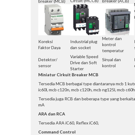
Circuit (MCCB)
Breaker (ACB)
breaker (MCB)
Meter dan
Koreksi
Industrial plug
kontrol
Faktor Daya
dan socket
temperatur
Variable Speed
Detektor/
Sinyal dan
Drive dan Soft
sensor
kontrol
Starter
Miniatur Cirkuit Breaker MCB
Tersedia MCB berbagai type diantaranya mcb 1 kutu
ic60l, mcb c120n, mcb c120h, mcb ng125l, mcb c6
Tersedia juga RCB dan beberapa type yang berkaita
mA
ARA dan RCA
Tersedia ARA iC60, Reflex iC60,
Command Control