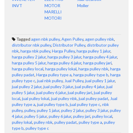
INVT
MOTOR
Moller
MARELLI
MOTORI
Tagged
agen nbk pulley
,
Agen Pulley
,
agen pulley nbk
,
distributor nbk pulley
,
Distributor Pulley
,
distributor pulley
nbk
,
harga nbk pulley
,
Harga Pulley
,
harga pulley 1 jalur
,
harga pulley 2 jalur
,
harga pulley 3 jalur
,
harga pulley 4 jalur
,
harga pulley 5 jalur
,
harga pulley 6 jalur
,
harga pulley jari
,
harga pulley local
,
harga pulley lokal
,
harga pulley nbk
,
harga
pulley padat
,
Harga pulley type a
,
harga pulley type b
,
harga
pulley type c
,
jual nbk pulley
,
Jual Pulley
,
jual pulley 1 jalur
,
jual pulley 2 jalur
,
jual pulley 3 jalur
,
jual pulley 4 jalur
,
jual
pulley 5 jalur
,
jual pulley 6 jalur
,
jual pulley jari
,
jual pulley
local
,
jual pulley lokal
,
jual pulley nbk
,
jual pulley padat
,
Jual
pulley type a
,
jual pulley type b
,
jual pulley type c
,
nbk
pulley
,
pulley
,
pulley 1 jalur
,
pulley 2 jalur
,
pulley 3 jalur
,
pulley
4 jalur
,
pulley 5 jalur
,
pulley 6 jalur
,
pulley jari
,
pulley local
,
pulley lokal
,
pulley nbk
,
pulley padat
,
pulley type a
,
pulley
type b
,
pulley type c